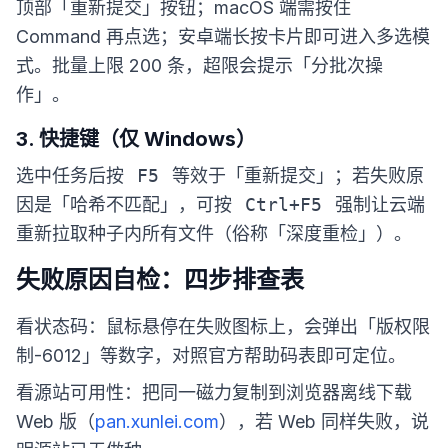
顶部「重新提交」按钮；macOS 端需按住
Command 再点选；安卓端长按卡片即可进入多选模
式。批量上限 200 条，超限会提示「分批次操
作」。
3. 快捷键（仅 Windows）
选中任务后按
F5
等效于「重新提交」；若失败原
因是「哈希不匹配」，可按
Ctrl+F5
强制让云端
重新拉取种子内所有文件（俗称「深度重检」）。
失败原因自检：四步排查表
看状态码：鼠标悬停在失败图标上，会弹出「版权限
制-6012」等数字，对照官方帮助码表即可定位。
看源站可用性：把同一磁力复制到浏览器离线下载
Web 版（
pan.xunlei.com
），若 Web 同样失败，说