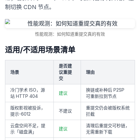
制切换 CDN 节点。
性能观测：如何知道重提交真的有效
适用/不适用场景清单
是否建
场景
议重提
理由
交
冷门学术 ISO，源
换链或补种后 P2SP
建议
站 HTTP 404
可重新拉到节点
版权影视被投诉，
重提交仍会被版权系统
不建议
提示-6012
拦截
云盘空间不足，提
清理后重提交可秒链，
建议
示「磁盘满」
无需重新下载