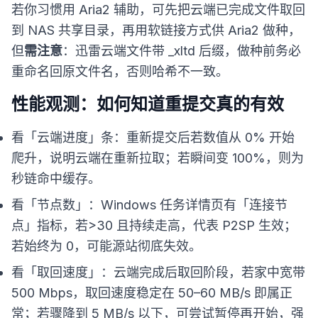
若你习惯用 Aria2 辅助，可先把云端已完成文件取回
到 NAS 共享目录，再用软链接方式供 Aria2 做种，
但
需注意
：迅雷云端文件带 _xltd 后缀，做种前务必
重命名回原文件名，否则哈希不一致。
性能观测：如何知道重提交真的有效
看「云端进度」条：重新提交后若数值从 0% 开始
爬升，说明云端在重新拉取；若瞬间变 100%，则为
秒链命中缓存。
看「节点数」：Windows 任务详情页有「连接节
点」指标，若>30 且持续走高，代表 P2SP 生效；
若始终为 0，可能源站彻底失效。
看「取回速度」：云端完成后取回阶段，若家中宽带
500 Mbps，取回速度稳定在 50–60 MB/s 即属正
常；若骤降到 5 MB/s 以下，可尝试暂停再开始，强