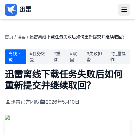
迅雷
首页
/
博客
/
迅雷离线下载任务失败后如何重新提交并继续取回？
离线下
#
任务恢
#
重
#
取
#
失败排
#
批量操
载
复
试
回
查
作
迅雷离线下载任务失败后如何
重新提交并继续取回？
迅雷官方团队
2026年5月10日