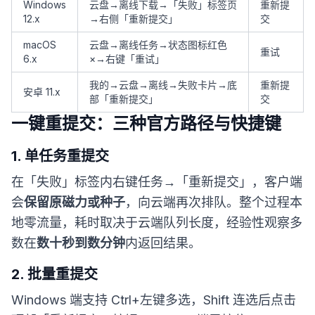
Windows
云盘→离线下载→「失败」标签页
重新提
12.x
→右侧「重新提交」
交
macOS
云盘→离线任务→状态图标红色
重试
6.x
×→右键「重试」
我的→云盘→离线→失败卡片→底
重新提
安卓 11.x
部「重新提交」
交
一键重提交：三种官方路径与快捷键
1. 单任务重提交
在「失败」标签内右键任务→「重新提交」，客户端
会
保留原磁力或种子
，向云端再次排队。整个过程本
地零流量，耗时取决于云端队列长度，经验性观察多
数在
数十秒到数分钟
内返回结果。
2. 批量重提交
Windows 端支持 Ctrl+左键多选，Shift 连选后点击