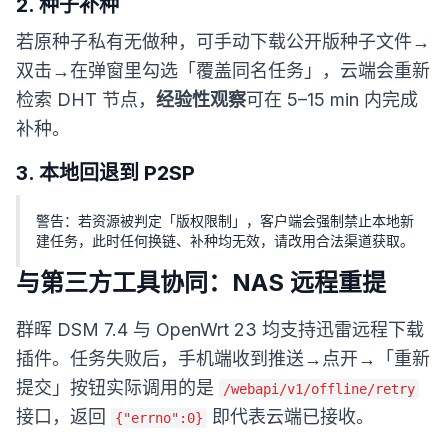
2. 种子补种
若原种子私有无做种，可手动下载公开版种子文件→
双击→在弹窗里勾选「覆盖同名任务」，云端会重新
检索 DHT 节点，
经验性观察
可在 5–15 min 内完成
补种。
3. 本地回退到 P2SP
警告：若资源被判定「版权限制」，客户端会强制禁止本地新
建任务，此时任何换链、补种均无效，请改用合法渠道获取。
与第三方工具协同：NAS 远程重提
群晖 DSM 7.4 与 OpenWrt 23 均支持迅雷远程下载
插件。任务失败后，手机端收到推送→点开→「重新
提交」按钮实际调用的是
/webapi/v1/offline/retry
接口，返回
即代表云端已接收。
{"errno":0}